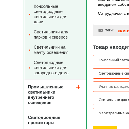
внедряем собст
Консольные
светодиодные
Сотрудничая с н
светильники для
дачи
теги:
свет
Светильники для
парков и скверов
Товар находит
Светильники на
мачту освещения
Консольный свето
Светодиодные
светильники для
загородного дома
Светодиодные све
Промышленные
Уличные светодио
светильники
внутреннего
Светильники для 
освещения
Магистральные ко
Светодиодные
прожекторы