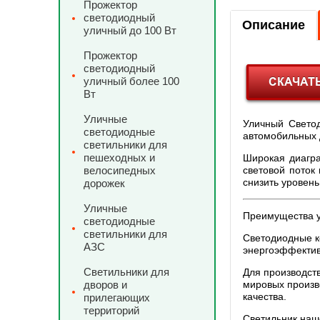
Прожектор
светодиодный
Описание
уличный до 100 Вт
Прожектор
светодиодный
уличный более 100
Вт
Уличные
Уличный Свето
светодиодные
автомобильных д
светильники для
пешеходных и
Широкая диагра
велосипедных
световой поток
снизить уровень
дорожек
Уличные
Преимущества 
светодиодные
светильники для
Светодиодные к
АЗС
энергоэффектив
Светильники для
Для производст
дворов и
мировых произв
качества.
прилегающих
территорий
Светильник наш