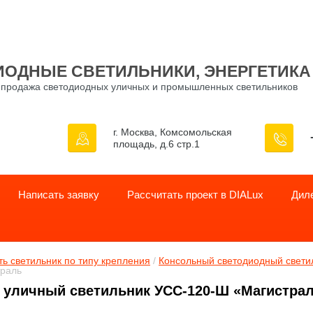
ИОДНЫЕ СВЕТИЛЬНИКИ, ЭНЕРГЕТИКА
 продажа светодиодных уличных и промышленных светильников
г. Москва, Комсомольская
площадь, д.6 стр.1
Написать заявку
Рассчитать проект в DIALux
Дил
ь светильник по типу крепления
 / 
Консольный светодиодный свети
раль
 уличный светильник УСС‑120‑Ш «Магистрал