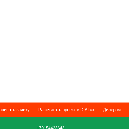
аписать заявку
Рассчитать проект в DIALux
Дилерам
+79154423643