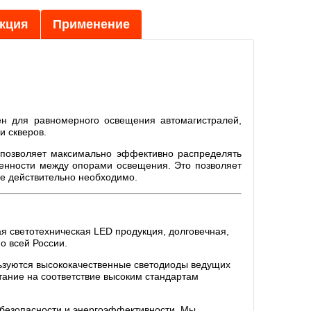
кция
Применение
н для равномерного освещения автомагистралей,
и скверов.
 позволяет максимально эффективно распределять
щенности между опорами освещения. Это позволяет
рые действительно необходимо.
я светотехническая LED продукция, долговечная,
о всей России.
ьзуются высококачественные светодиоды ведущих
тание на соответствие высоким стандартам
 безопасности и энергоэффективности. Мы