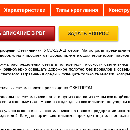
Характеристики
Типы крепления
Констру
диодный Светильники УСС-120-Ш серии Магистраль предназначе
орог, улиц и проспектов города, прилегающих территорий, парков 
мма распределения света в поперечной плоскости светильника
 и равномерно освещать дорожное полотно без провалов в осве
 светового загрязнения среды и освещать только те участки, кото
уличных светильников производства СВЕТПРОМ
онсольные светильники нашего производства известны как надёжна
ная и экономичная. Наши светодиодные светильники популярны п
ва уличных консольных светильников на нашем предприятии испол
одителей. Каждая партия светильников проходит тщательное испы
его производства соответствуют высоким критериям экологической