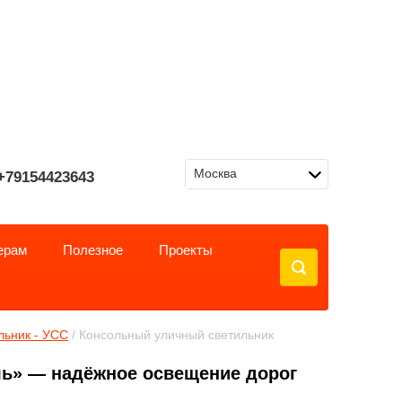
Москва
+79154423643
ерам
Полезное
Проекты
льник - УСС
 / Консольный уличный светильник 
ь» — надёжное освещение дорог