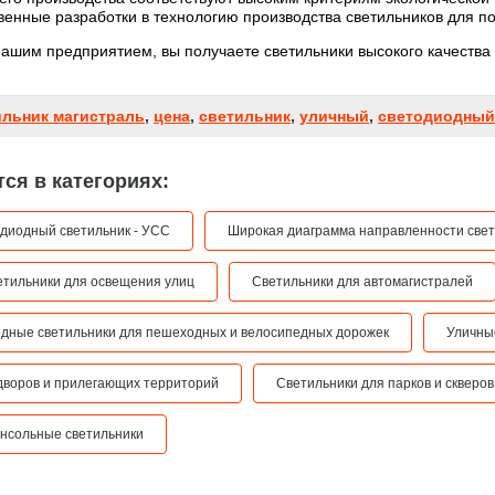
венные разработки в технологию производства светильников для п
ашим предприятием, вы получаете светильники высокого качества 
ильник магистраль
,
цена
,
светильник
,
уличный
,
светодиодный
ся в категориях:
диодный светильник - УСС
Широкая диаграмма направленности све
тильники для освещения улиц
Светильники для автомагистралей
дные светильники для пешеходных и велосипедных дорожек
Уличны
дворов и прилегающих территорий
Светильники для парков и скверов
нсольные светильники