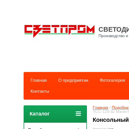
СВЕТОД
Производство и
Главная
О предприятии
Фотогалерея
Контакты
Главная
 / 
Подобрат
УСС-120-Ш Магист
Каталог
Консольный